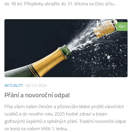
do 18 let. Příspěvky uhraďte do 31. března na číslo účtu...
0
AKTUALITY
18/12/2024
Přání a novoroční odpal
Přeji všem našim členům a příznivcům klidné prožití vánočních
svátků a do nového roku 2025 hodně zdraví a (nejen
golfových) úspěchů a splněných přání. Tradiční novoroční odpal
se koná na našem hřišti 1. ledna...