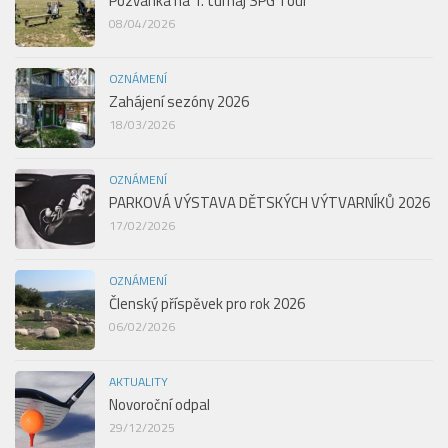
Pozvánka na 1. turnaj SPG Tour
08/04/2026
OZNÁMENÍ
Zahájení sezóny 2026
18/03/2026
OZNÁMENÍ
PARKOVÁ VÝSTAVA DĚTSKÝCH VÝTVARNÍKŮ 2026
17/02/2026
OZNÁMENÍ
Členský příspěvek pro rok 2026
06/02/2026
AKTUALITY
Novoroční odpal
29/12/2025