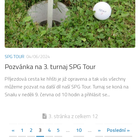
SPG TOUR
04/06/2024
Pozvánka na 3. turnaj SPG Tour
Příjezdová cesta ke hřišti je již opravena a tak vás všechny
můžeme pozvat na další díl naší SPG Tour. Turnaj se koná na
Snailu v neděli 9. června od 10 hodin a přihlásit se...
3. stránka z celkem 12
«
1
2
3
4
5
...
10
...
»
Poslední »