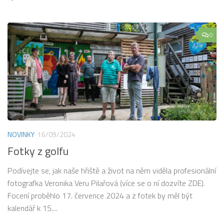
0
NOVINKY
16/09/2024
Fotky z golfu
Podívejte se, jak naše hřiště a život na něm viděla profesionální
fotografka Veronika Veru Pilařová (více se o ní dozvíte ZDE).
Focení proběhlo 17. července 2024 a z fotek by měl být
kalendář k 15....