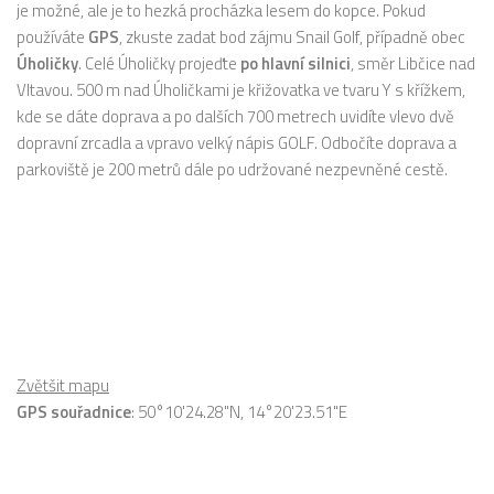
je možné, ale je to hezká procházka lesem do kopce. Pokud
používáte
GPS
, zkuste zadat bod zájmu Snail Golf, případně obec
Úholičky
. Celé Úholičky projeďte
po hlavní silnici
, směr Libčice nad
Vltavou. 500 m nad Úholičkami je křižovatka ve tvaru Y s křížkem,
kde se dáte doprava a po dalších 700 metrech uvidíte vlevo dvě
dopravní zrcadla a vpravo velký nápis GOLF. Odbočíte doprava a
parkoviště je 200 metrů dále po udržované nezpevněné cestě.
Zvětšit mapu
GPS souřadnice
: 50°10'24.28"N, 14°20'23.51"E