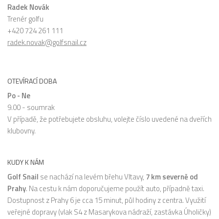
Radek Novák
Trenér golfu
+420 724 261 111
radek.novak@golfsnail.cz
OTEVÍRACÍ DOBA
Po - Ne
9.00 - soumrak
V případě, že potřebujete obsluhu, volejte číslo uvedené na dveřích
klubovny.
KUDY K NÁM
Golf Snail
se nachází na levém břehu Vltavy,
7 km severně od
Prahy
. Na cestu k nám doporučujeme použít auto, případně taxi.
Dostupnost z Prahy 6 je cca 15 minut, půl hodiny z centra. Využití
veřejné dopravy (vlak S4 z Masarykova nádraží, zastávka Úholičky)