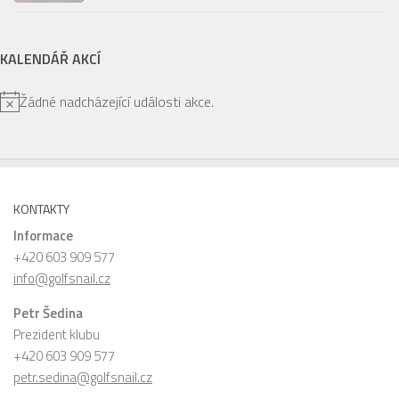
KALENDÁŘ AKCÍ
Žádné nadcházející události akce.
Notice
KONTAKTY
Informace
+420 603 909 577
info@golfsnail.cz
Petr Šedina
Prezident klubu
+420 603 909 577
petr.sedina@golfsnail.cz