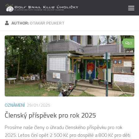
Skip to content
AUTHOR:
OTAKAR PEUKERT
0
OZNÁMENÍ
29/01/2025
Členský příspěvek pro rok 2025
Prosíme naše členy o úhradu členského příspěvku pro rok
2025. Letos činí opět 2 500 Kč pro dospělé a 800 Kč pro děti