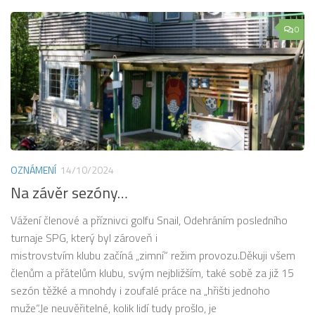
0
OZNÁMENÍ
14/10/2024
Na závěr sezóny…
Vážení členové a příznivci golfu Snail, Odehráním posledního
turnaje SPG, který byl zároveň i
mistrovstvím klubu začíná „zimní“ režim provozu.Děkuji všem
členům a přátelům klubu, svým nejbližším, také sobě za již 15
sezón těžké a mnohdy i zoufalé práce na „hřišti jednoho
muže“.Je neuvěřitelné, kolik lidí tudy prošlo, je